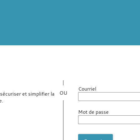
*
Courriel
écuriser et simplifier la
e.
Mot de passe
ec FranceConnect